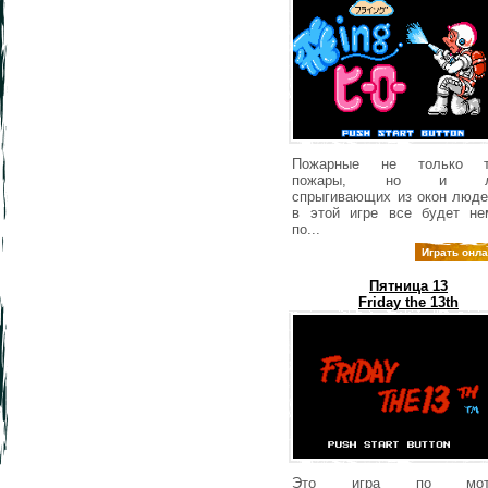
Пожарные не только т
пожары, но и ло
спрыгивающих из окон люде
в этой игре все будет не
по...
Играть онл
Пятница 13
Friday the 13th
Это игра по моти