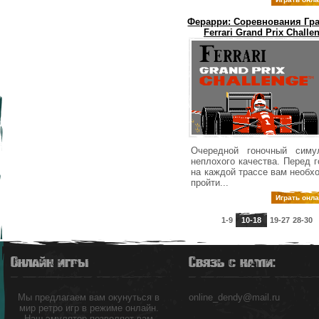
Ферарри: Соревнования Гр
Ferrari Grand Prix Challe
Очередной гоночный симу
неплохого качества. Перед г
на каждой трассе вам необх
пройти...
Играть онл
1-9
10-18
19-27
28-30
Онлайн игры
Связь с нами:
Мы предлагаем вам окунуться в
online_dendy@mail.ru
мир ретро игр в режиме онлайн.
Наш эмулятор позволяет вам