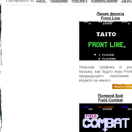
Сортировать по
:
Дате
·
Названию
·
Рейтингу
·
Комментариям
·
Загру
Линия фронта
Front Line
Ужасная графика и ужа
музыка, как будто игра Fron
предыдущего поколения
играете за некого...
Играть онл
Полевой Бой
Field Combat