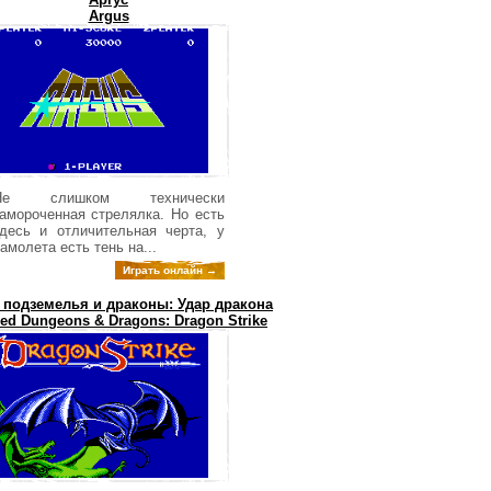
Argus
Не слишком технически
амороченная стрелялка. Но есть
десь и отличительная черта, у
амолета есть тень на...
Играть онлайн →
 подземелья и драконы: Удар дракона
ed Dungeons & Dragons: Dragon Strike