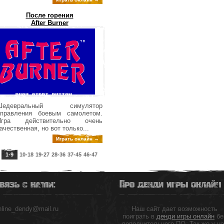
После горения
After Burner
Шедевральный симулятор
управления боевым самолетом.
Игра действительно очень
ачественная, но вот только...
Играть онлайн →
1-9
10-18
19-27
28-36
37-45
46-47
вязь с нами:
Про денди игры онлайн
nline_dendy@mail.ru
Наш сайт дает возможность
поиграть в
денди игры онлайн
бе
дополнительного ПО. Так же у н