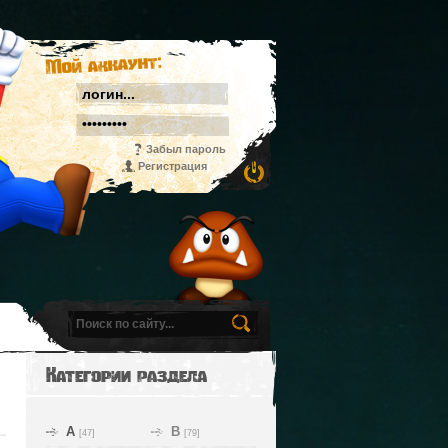
Мой аккаунт:
Забыл пароль
Регистрация
Категории раздела
A
B
[47]
[79]