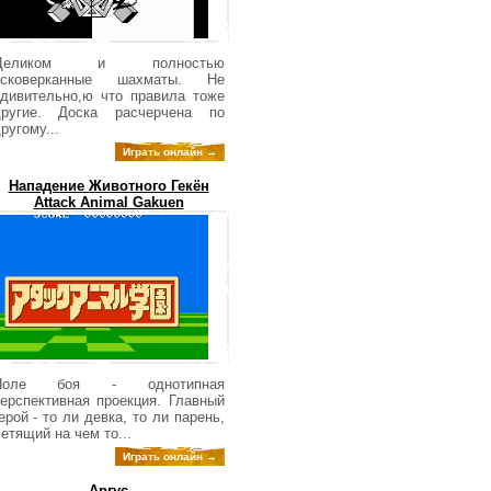
Целиком и полностью
исковерканные шахматы. Не
дивительно,ю что правила тоже
другие. Доска расчерчена по
ругому...
Играть онлайн →
Нападение Животного Гекён
Attack Animal Gakuen
Поле боя - однотипная
ерспективная проекция. Главный
ерой - то ли девка, то ли парень,
етящий на чем то...
Играть онлайн →
Аргус