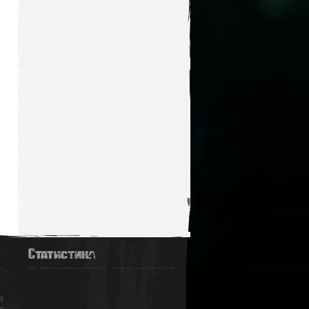
Статистика
з
ас