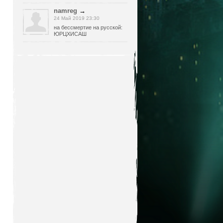
namreg
→
24 Май 2019 23:30
на бессмертие на русской:
ЮРЦХИСАШ