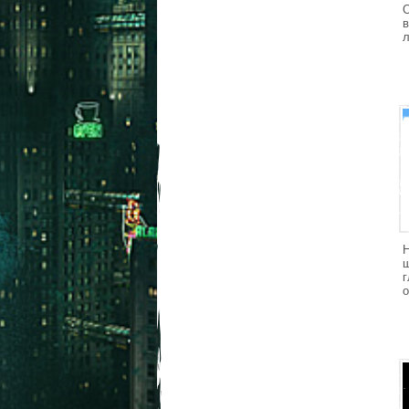
О
в
л
о