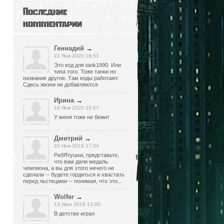
Последние
комментарии
Геннадий
→
22 Янв 2020 18:53
Это код для tank1990. Или
типа того. Тоже танки но
название другое. Там коды работают.
Сдесь жизни не добавляются
Ирина
→
16 Янв 2020 15:07
У меня тоже не бежит
Дмитрий
→
20 Ноя 2019 17:34
РебЯтушки, представьте,
что вам дали медаль
чемпиона, а вы для этого ничего не
сделали -- будете гордиться и хвастать
перед льстецами -- понимая, что это...
Wolfer
→
13 Июн 2019 12:00
В детстве играл