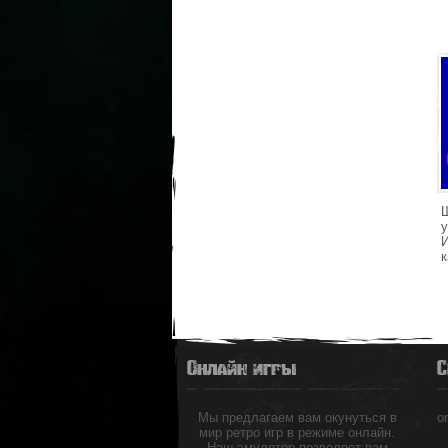
к
Онлайн игры
С
Мы предлагаем вам окунуться в
o
мир ретро игр в режиме онлайн.
Наш эмулятор позволяет вам