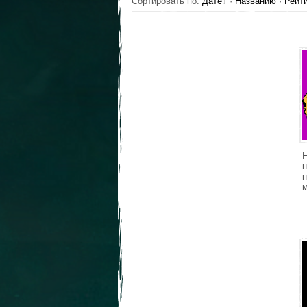
Сортировать по
:
Дате
·
Названию
·
Рейт
н
н
м