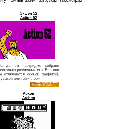
ингу
·
Комментариям
·
Загрузкам
·
Просмотрам
Экшен 52
Action 52
На данном картридже собрано
есколько различных игр. Все они
е отличаются особой графикой,
узыкой или геймплеем...
Играть онлайн →
Архон
Archon