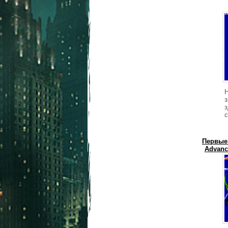
з
з
с
Первые
Advanc