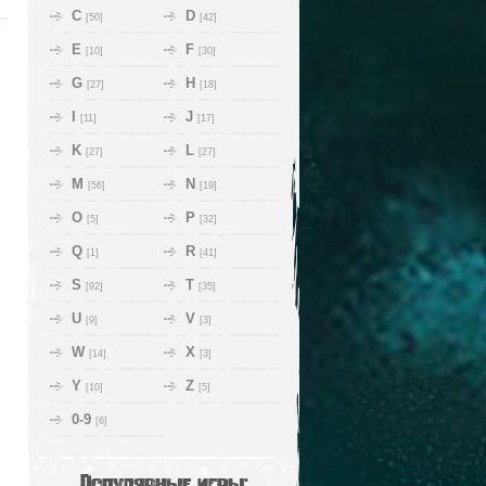
C
D
[50]
[42]
E
F
[10]
[30]
G
H
[27]
[18]
I
J
[11]
[17]
K
L
[27]
[27]
M
N
[56]
[19]
O
P
[5]
[32]
Q
R
[1]
[41]
S
T
[92]
[35]
U
V
[9]
[3]
W
X
[14]
[3]
Y
Z
[10]
[5]
0-9
[6]
Популярные игры: