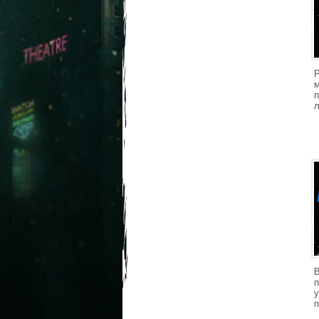
п
л
п