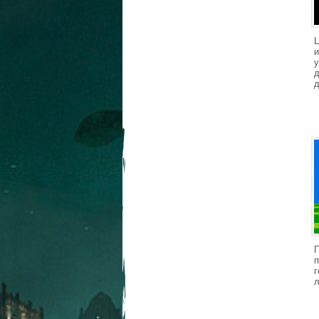
у
д
п
г
л