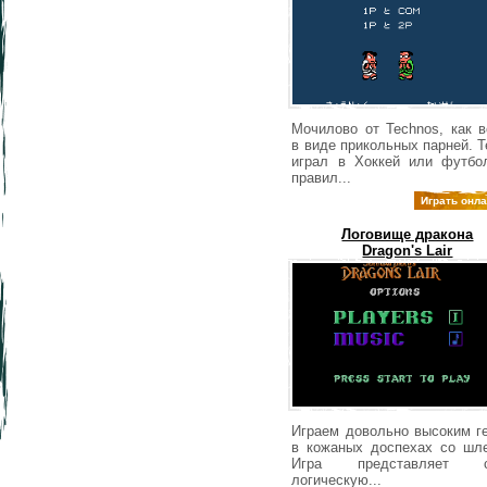
Мочилово от Technos, как в
в виде прикольных парней. Т
играл в Хоккей или футбо
правил...
Играть онл
Логовище дракона
Dragon's Lair
Играем довольно высоким г
в кожаных доспехах со шл
Игра представляет с
логическую...