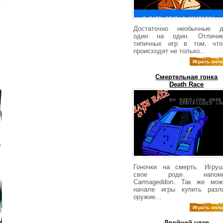
Достаточно необычные д
один на один. Отличи
типичных игр в том, чт
происходят не только...
Играть онл
Смертельная гонка
Death Race
Гоночки на смерть. Игру
свое роде напоми
Carmageddon. Так же мо
начале игры купить разл
оружие...
Играть онл
Двойной удар