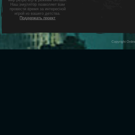
Наш эмулятор позволяет вам
провести время за интересной
игрой из вашего детства.
Поддержать проект
Copyright Onli