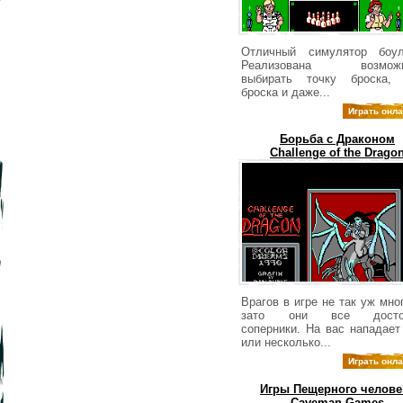
Отличный симулятор боул
Реализована возможн
выбирать точку броска,
броска и даже...
Играть онл
Борьба с Драконом
Challenge of the Drago
Врагов в игре не так уж мно
зато они все досто
соперники. На вас нападает
или несколько...
Играть онл
Игры Пещерного челове
Caveman Games