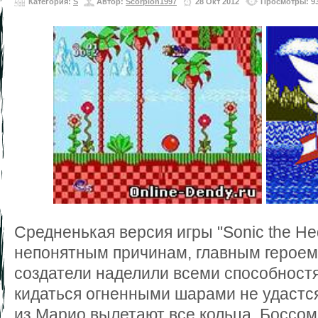
Категория:
S
Автор:
Scorpion1997
28 Окт 2012
Просмотры: 9
Средненькая версия игры "Sonic the H
непонятным причинам, главным героем 
создатели наделили всеми способностя
кидаться огненными шарами не удастс
из Марио вылетают все кольца. Боссом