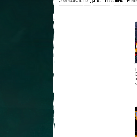
Сортировать по
:
Дате
·
Названию
·
Рейт
п
к