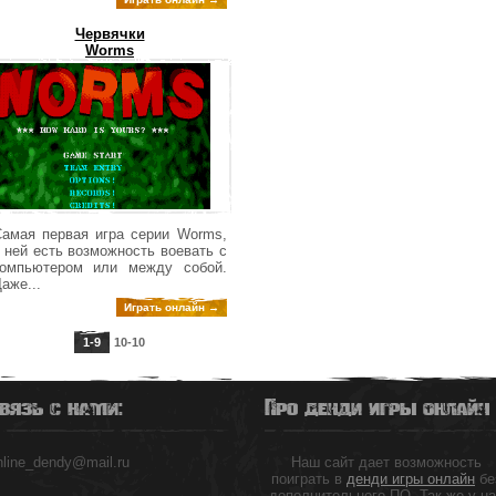
Червячки
Worms
амая первая игра серии Worms,
 ней есть возможность воевать с
компьютером или между собой.
аже...
Играть онлайн →
1-9
10-10
вязь с нами:
Про денди игры онлайн
nline_dendy@mail.ru
Наш сайт дает возможность
поиграть в
денди игры онлайн
бе
дополнительного ПО. Так же у н