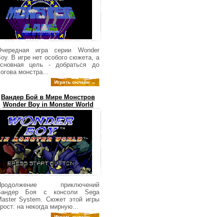
Очередная игра серии Wonder
oy. В игре нет особого сюжета, а
основная цель - добраться до
огова монстра...
Играть онлайн →
Вандер Бой в Мире Монстров
Wonder Boy in Monster World
Продолжение приключений
Вандер Боя с консоли Sega
aster System. Сюжет этой игры
рост: на некогда мирную...
Играть онлайн →