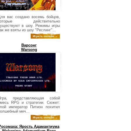
ля вас создано восемь бойцов,
которые действительно
уществуют в шоу. Режимы игры
ак же взяты из шоу "Реслинг"...
Играть онлайн →
Варсонг
Warsong
Игра, представляющая собой
месь RPG и стратегии. Сюжет:
лой император Питион похитил
олшебный меч...
Играть онлайн →
Росомаха: Ярость Адамантиума
Wolverine: Adamantium Rage