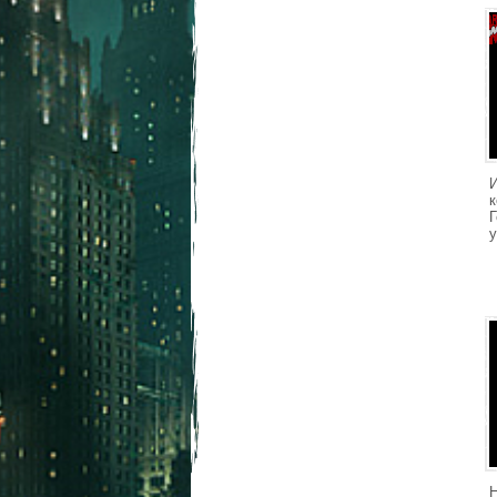
И
к
у
Н