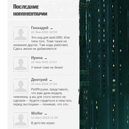
Последние
комментарии
Геннадий
→
22 Янв 2020 18:53
Это код для tank1990. Или
типа того. Тоже танки но
название другое. Там коды работают.
Сдесь жизни не добавляются
Ирина
→
16 Янв 2020 15:07
У меня тоже не бежит
Дмитрий
→
20 Ноя 2019 17:34
РебЯтушки, представьте,
что вам дали медаль
чемпиона, а вы для этого ничего не
сделали -- будете гордиться и хвастать
перед льстецами -- понимая, что это...
Wolfer
→
13 Июн 2019 12:00
В детстве играл