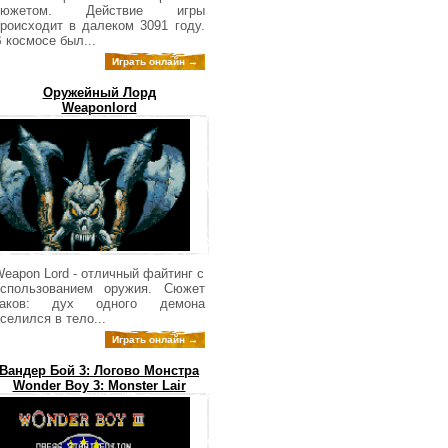
сюжетом. Действие игры
роисходит в далеком 3091 году.
 космосе был...
Играть онлайн →
Оружейный Лорд
Weaponlord
eapon Lord - отличный файтинг с
использованием оружия. Сюжет
таков: дух одного демона
селился в тело...
Играть онлайн →
Вандер Бой 3: Логово Монстра
Wonder Boy 3: Monster Lair