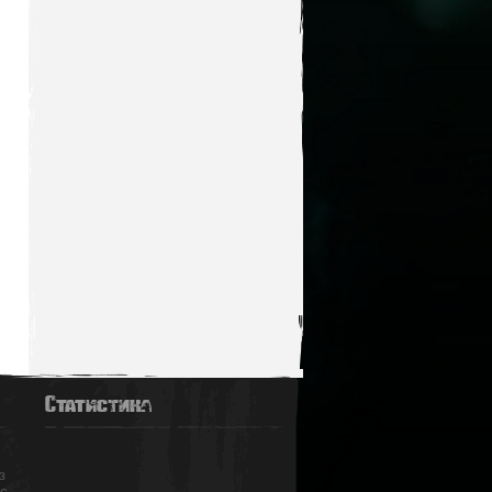
Статистика
з
ас