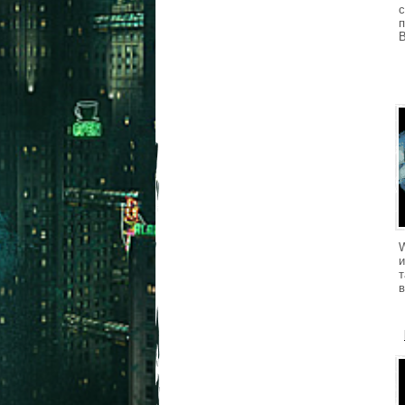
п
В
W
в