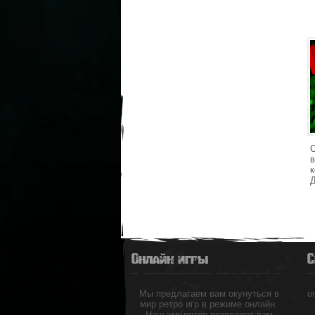
С
в
Д
Онлайн игры
С
Мы предлагаем вам окунуться в
o
мир ретро игр в режиме онлайн.
Наш эмулятор позволяет вам