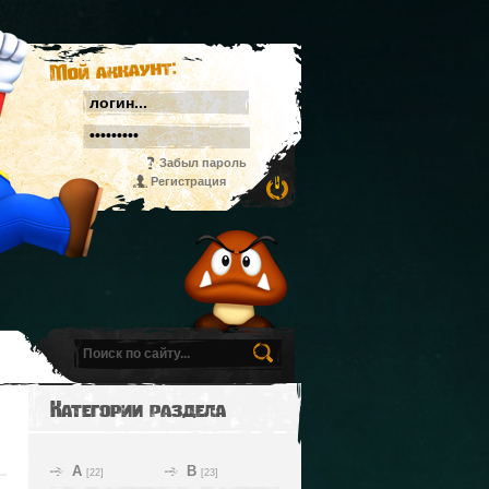
Мой аккаунт:
Забыл пароль
Регистрация
Категории раздела
A
B
[22]
[23]