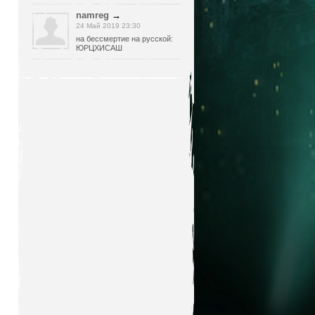
namreg
→
24 Май 2019 23:30
на бессмертие на русской:
ЮРЦХИСАШ