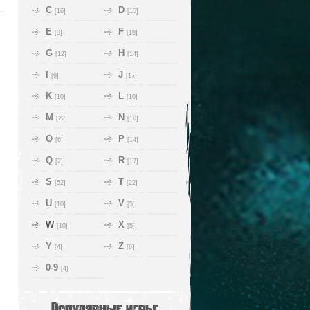
C
D
[16]
[15]
E
F
[9]
[19]
G
H
[12]
[14]
I
J
[9]
[17]
K
L
[10]
[10]
M
N
[22]
[10]
O
P
[6]
[14]
Q
R
[2]
[17]
S
T
[52]
[22]
U
V
[10]
[5]
W
X
[10]
[5]
Y
Z
[4]
[6]
0-9
[4]
Популярные игры: