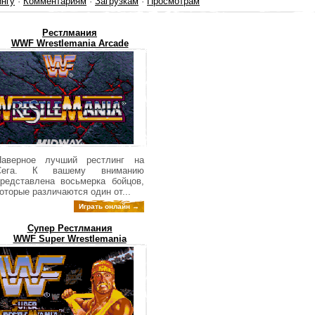
ингу
·
Комментариям
·
Загрузкам
·
Просмотрам
Рестлмания
WWF Wrestlemania Arcade
Наверное лучший рестлинг на
Сега. К вашему вниманию
редставлена восьмерка бойцов,
оторые различаются один от...
Играть онлайн →
Супер Рестлмания
WWF Super Wrestlemania