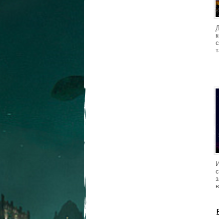
Д
с
т
с
з
в