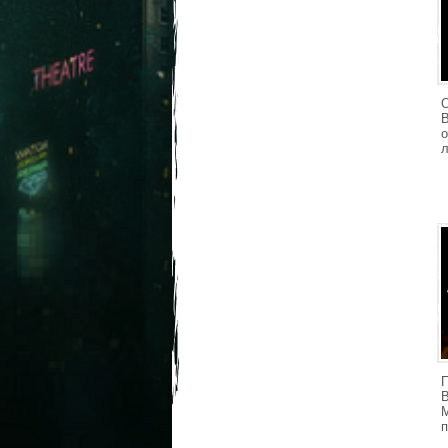
B
л
M
п