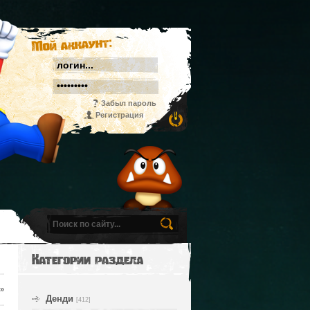
Мой аккаунт:
Забыл пароль
Регистрация
Категории раздела
»
Денди
[412]