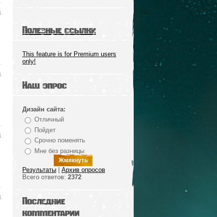
1
Полезные ссылки
This feature is for Premium users
only!
1
Наш опрос
Дизайн сайта:
Отличный
Пойдет
1
Срочно поменять
Мне без разницы
Результаты
|
Архив опросов
Всего ответов:
2372
1
Последние
комментарии