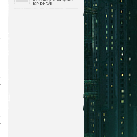
ЮРЦХИСАШ
1
1
1
1