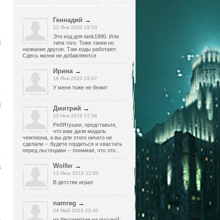
Геннадий
→
22 Янв 2020 18:53
Это код для tank1990. Или
1
типа того. Тоже танки но
название другое. Там коды работают.
Сдесь жизни не добавляются
Ирина
→
16 Янв 2020 15:07
У меня тоже не бежит
1
Дмитрий
→
20 Ноя 2019 17:34
РебЯтушки, представьте,
что вам дали медаль
чемпиона, а вы для этого ничего не
сделали -- будете гордиться и хвастать
перед льстецами -- понимая, что это...
Wolfer
→
1
13 Июн 2019 12:00
В детстве играл
namreg
→
24 Май 2019 23:30
на бессмертие на русской: