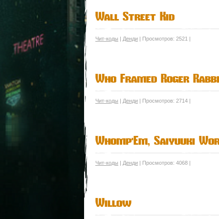
Wall Street Kid
Чит-коды
|
Денди
| Просмотров: 2521 |
Who Framed Roger Rabb
Чит-коды
|
Денди
| Просмотров: 2714 |
Whomp'Em, Saiyuuki Wor
Чит-коды
|
Денди
| Просмотров: 4068 |
Willow