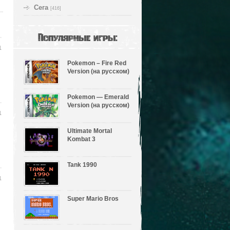
Сега
[416]
Популярные игры:
1
Pokemon – Fire Red
Version (на русском)
Pokemon — Emerald
Version (на русском)
1
Ultimate Mortal
Kombat 3
Tank 1990
1
Super Mario Bros