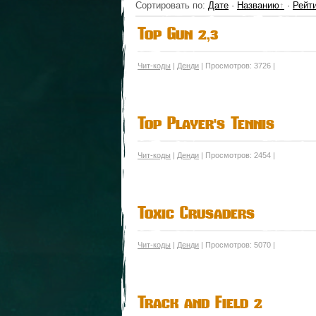
Сортировать по
:
Дате
·
Названию
·
Рейт
Top Gun 2,3
Чит-коды
|
Денди
| Просмотров: 3726 |
Top Player's Tennis
Чит-коды
|
Денди
| Просмотров: 2454 |
Toxic Crusaders
Чит-коды
|
Денди
| Просмотров: 5070 |
Track and Field 2