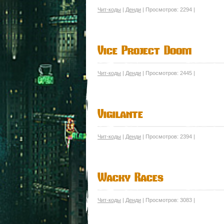
Чит-коды
|
Денди
| Просмотров: 2294 |
Vice Project Doom
Чит-коды
|
Денди
| Просмотров: 2445 |
Vigilante
Чит-коды
|
Денди
| Просмотров: 2394 |
Wacky Races
Чит-коды
|
Денди
| Просмотров: 3083 |