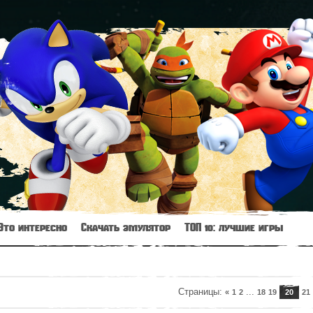
Это интересно
Скачать эмулятор
ТОП 10: лучшие игры
Страницы
:
...
«
1
2
18
19
20
21