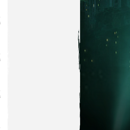
1
1
1