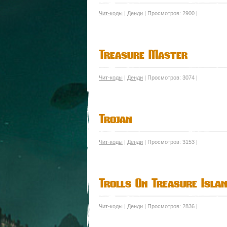
Чит-коды
|
Денди
| Просмотров: 2900 |
Treasure Master
Чит-коды
|
Денди
| Просмотров: 3074 |
Trojan
Чит-коды
|
Денди
| Просмотров: 3153 |
Trolls On Treasure Isla
Чит-коды
|
Денди
| Просмотров: 2836 |