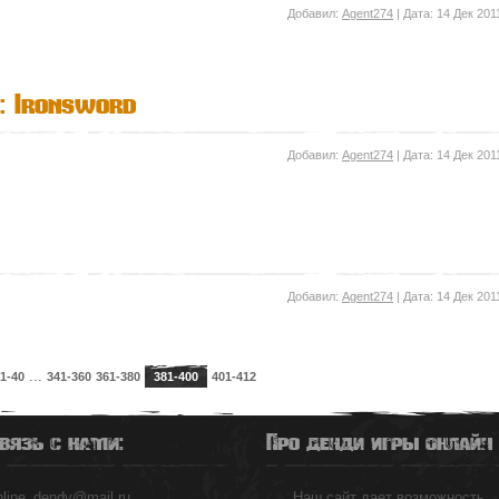
Добавил:
Agent274
| Дата:
14 Дек 201
: Ironsword
Добавил:
Agent274
| Дата:
14 Дек 201
Добавил:
Agent274
| Дата:
14 Дек 201
...
1-40
341-360
361-380
381-400
401-412
вязь с нами:
Про денди игры онлайн
nline_dendy@mail.ru
Наш сайт дает возможность