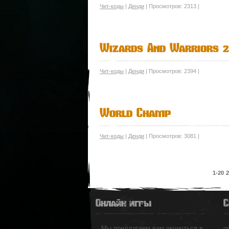
Чит-коды
|
Денди
| Просмотров: 2313 |
Wizards And Warriors 2
Чит-коды
|
Денди
| Просмотров: 2394 |
World Champ
Чит-коды
|
Денди
| Просмотров: 3081 |
1-20
2
Онлайн игры
С
Мы предлагаем вам окунуться в
o