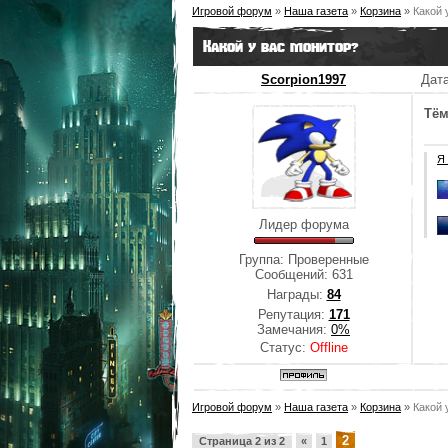
Игровой форум
»
Наша газета
»
Корзина
»
Какой 
Какой у вас монитор?
Scorpion1997
Дата
Тё
Я
Лидер форума
Группа: Проверенные
Сообщений:
631
Награды:
84
Репутация:
171
Замечания:
0%
Статус:
Offline
Игровой форум
»
Наша газета
»
Корзина
»
Какой 
2
Страница
2
из
2
«
1