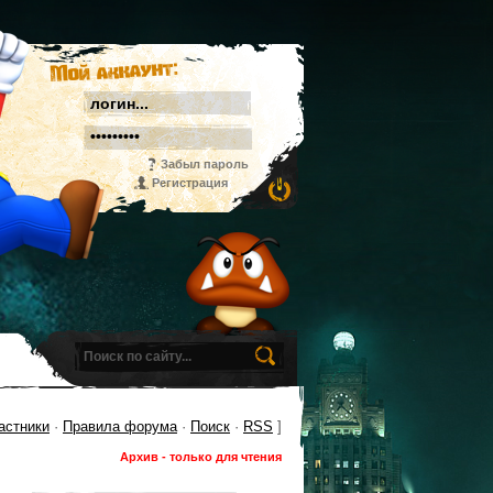
Мой аккаунт:
Забыл пароль
Регистрация
астники
·
Правила форума
·
Поиск
·
RSS
]
Архив - только для чтения